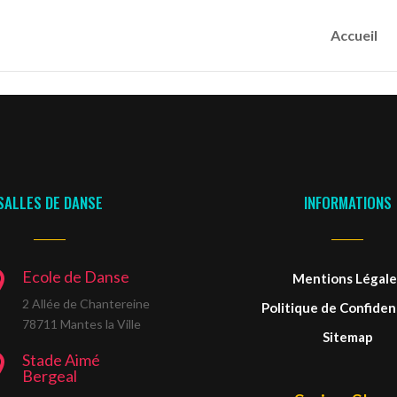
Accueil
SALLES DE DANSE
INFORMATIONS
Ecole de Danse

Mentions Légale
2 Allée de Chantereine
Politique de Confident
78711 Mantes la Ville
Sitemap
Stade Aimé

Bergeal