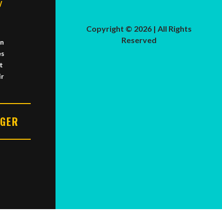
w
7
Copyright © 2026 | All Rights
Reserved
un
es
t
ir
RGER