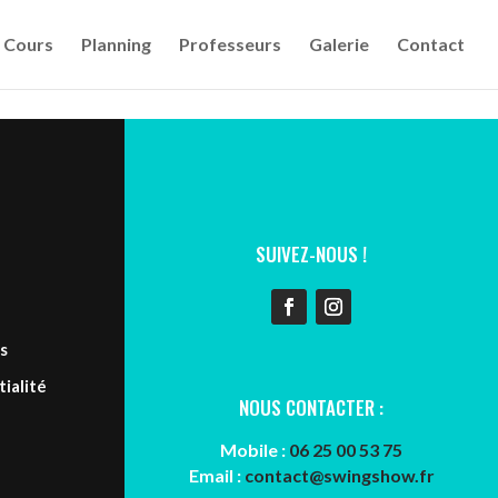
Cours
Planning
Professeurs
Galerie
Contact
SUIVEZ-NOUS !
s
ialité
NOUS CONTACTER :
Mobile :
06 25 00 53 75
Email :
contact@swingshow.fr