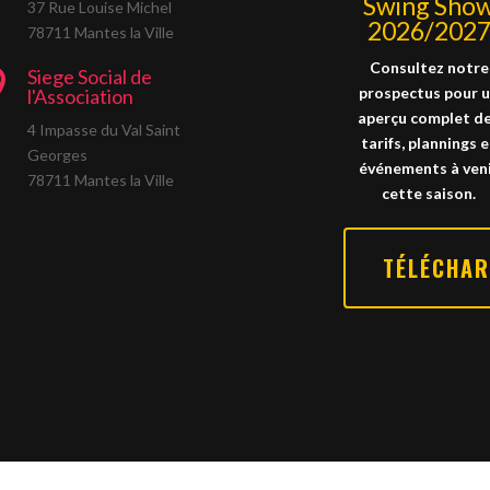
Swing Sho
37 Rue Louise Michel
2026/202
78711 Mantes la Ville
Consultez notre
Siege Social de

prospectus pour 
l'Association
aperçu complet d
4 Impasse du Val Saint
tarifs, plannings e
Georges
événements à ven
78711 Mantes la Ville
cette saison.
TÉLÉCHA